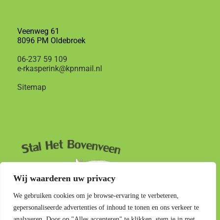
Veenweg 61
8096 PM Oldebroek
06-237 59 109
e-rkasperink@kpnmail.nl
Sitemap
Wij waarderen uw privacy
We gebruiken cookies om je browse-ervaring te verbeteren,
gepersonaliseerde advertenties of inhoud te tonen en ons verkeer te
analyseren. Door op "Alles accepteren" te klikken, stem je in met